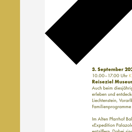
3. September 20
10.00–17.00 Uhr
K
Reiseziel Muse
Auch beim diesjähri
erleben und entdeck
Liechtenstein, Vora
Familienprogramme 
Im Alten Pfarrhof Ba
«Expedition Palazol
entziffern. Dabei si