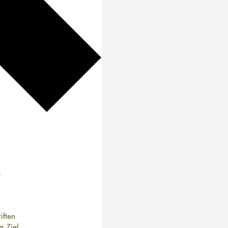
e
iften
m Ziel