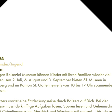
23
inder/Jugend
um
gen Reiseziel Museum können Kinder mit ihren Familien wieder viel
en. Am 2. Juli, 6. August und 3. September bieten 51 Museen in
rlberg und im Kanton St. Gallen jeweils von 10 bis 17 Uhr spannend
an.
lzers wartet eine Entdeckungsreise durch Balzers auf Dich. Bei der
es» musst du knifflige Aufgaben lösen, Spuren lesen und Geheimschr
nd Orientierungssinn, Geschick und Wachsamkeit gefragt – bist du a