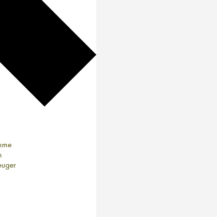
imme
m
euger