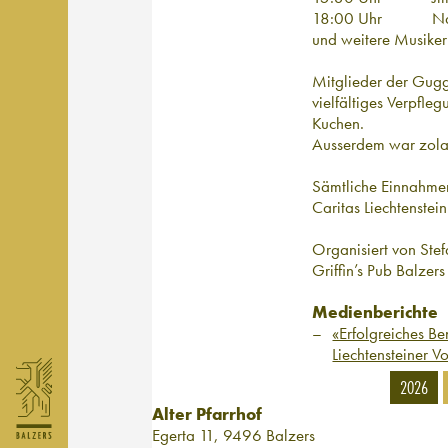
18:00 Uhr
Na
und weitere Musike
Mitglieder der Gugg
vielfältiges Verpfle
Kuchen.
Ausserdem war zola 
Sämtliche Einnahme
Caritas Liechtenstein
Organisiert von Ste
Griffin’s Pub Balzers
Medienberichte
«Erfolgreiches Be
Liechtensteiner V
2026
Alter Pfarrhof
Egerta 11, 9496 Balzers