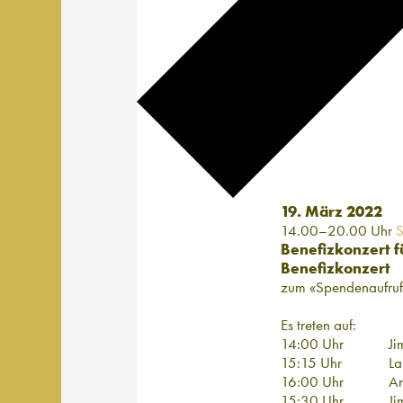
19. März 2022
14.00–20.00 Uhr
S
Benefizkonzert f
Benefizkonzert
zum «Spendenaufruf 
Es treten auf:
14:00 Uhr
Ji
15:15 Uhr
La
16:00 Uhr
An
15:30 Uhr
Ji