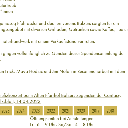
turtrüeb
r*innen
amoseg Pföhrassler und des Turnvereins Balzers sorgten für ein
gungsangebot mit diversen Grilladen, Getränken sowie Kaffee, Tee u
naturhandwerk mit einem Verkaufsstand vertreten.
n gingen vollumfänglich zu Gunsten dieser Spendensammlung der
.
fan Frick, Maya Hodzic und Jim Nolan in Zusammenarbeit mit dem
nefizkonzert beim Alten Pfarrhof Balzers zugunsten der Caritas»,
olksblatt, 14.04.2022
2025
2024
2023
2022
2021
2020
2019
2018
Öffnungszeiten bei Ausstellungen:
Fr 16–19 Uhr, Sa/So 14–18 Uhr