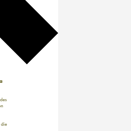
ta
 des
on
 die