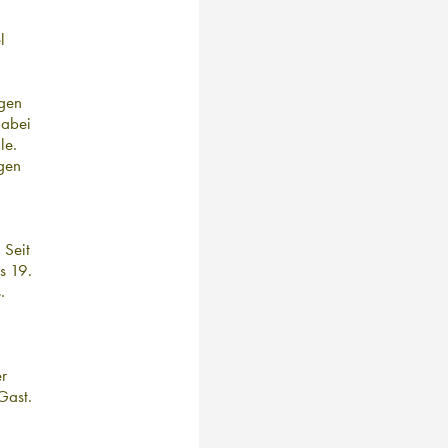
l
igen
Dabei
le.
ngen
 Seit
s 19.
.
er
Gast.