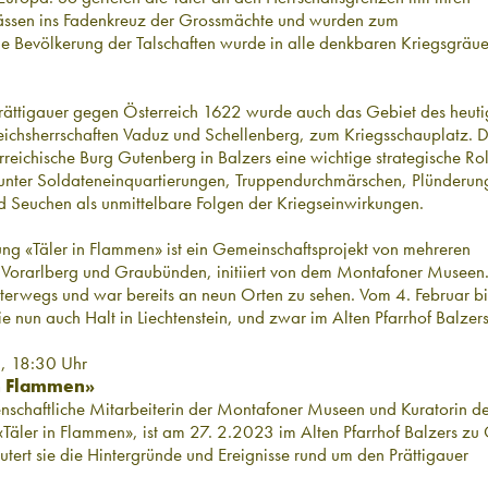
ässen ins Fadenkreuz der Grossmächte und wurden zum
ie Bevölkerung der Talschaften wurde in alle denkbaren Kriegsgräue
rättigauer gegen Österreich 1622 wurde auch das Gebiet des heut
 Reichsherrschaften Vaduz und Schellenberg, zum Kriegsschauplatz. 
erreichische Burg Gutenberg in Balzers eine wichtige strategische Rol
t unter Soldateneinquartierungen, Truppendurchmärschen, Plünderu
 Seuchen als unmittelbare Folgen der Kriegseinwirkungen.
ng «Täler in Flammen» ist ein Gemeinschaftsprojekt von mehreren
in Vorarlberg und Graubünden, initiiert von dem Montafoner Museen.
nterwegs und war bereits an neun Orten zu sehen. Vom 4. Februar bi
nun auch Halt in Liechtenstein, und zwar im Alten Pfarrhof Balzers
, 18:30 Uhr
in Flammen»
nschaftliche Mitarbeiterin der Montafoner Museen und Kuratorin d
Täler in Flammen», ist am 27. 2.2023 im Alten Pfarrhof Balzers zu 
äutert sie die Hintergründe und Ereignisse rund um den Prättigauer