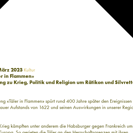
 März 2023
Kultur
er in Flammen»
g zu Krieg, Politik und Religion um Rätikon und Silvret
ng «Täler in Flammen» spürt rund 400 Jahre später den Ereignissen
gauer Aufstands von 1622 und seinen Auswirkungen in unserer Regi
 Krieg kämpften unter anderem die Habsburger gegen Frankreich um
Europa. So gerieten die Täler an den Herrschaftsgrenzen mit ihren