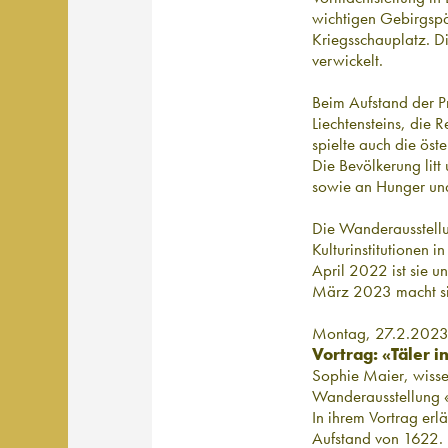
wichtigen Gebirgsp
Kriegsschauplatz. D
verwickelt.
Beim Aufstand der P
Liechtensteins, die
spielte auch die öst
Die Bevölkerung lit
sowie an Hunger und
Die Wanderausstellu
Kulturinstitutionen 
April 2022 ist sie u
März 2023 macht sie 
Montag, 27.2.2023
Vortrag: «Täler 
Sophie Maier, wisse
Wanderausstellung «
In ihrem Vortrag erl
Aufstand von 1622.