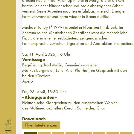
arbeitet heute in der Alten Spinnerei in Murg, die er als Ort
kontinuierlicher künstlerischer und projektbezogener Arbeit
versteht. Seine Arbeiten machen erfahrbar, wie sich Energie in
Form verwandelt und Form wieder in Raum auflöst.
Michael Tolloy (*1979) arbeitet in Pfons bei Innsbruck. Im
Zentrum seines künstlerischen Schaffens steht die menschliche
Figur, die er in einer reduzierten, zeitgenössischen
Formensprache zwischen Figuration und Abstraktion interpretiert.
Sa, 11. April 2026, 16 Uhr
Vernissage
Begrüssung: Karl Malin, Gemeindevorsteher
Markus Burgmeier, Leiter Alter Pfarrhof, im Gespräch mit den
beiden Künstlern
Apéro
Do, 23. April, 18:30 Uhr
«Klangquanten»
Elektronische Klangwelten zu den ausgestellten Werken
des Multimediakünstlers Curdin Schneider, Chur
Downloads
Flyer Interferenzen