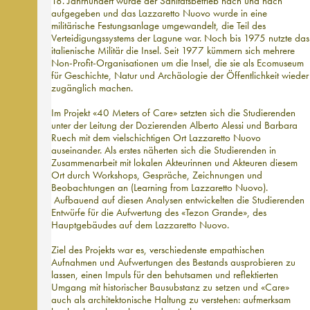
18. Jahrhundert wurde der Sanitätsbetrieb nach und nach
aufgegeben und das Lazzaretto Nuovo wurde in eine
militärische Festungsanlage umgewandelt, die Teil des
Verteidigungssystems der Lagune war. Noch bis 1975 nutzte das
italienische Militär die Insel. Seit 1977 kümmern sich mehrere
Non-Profit-Organisationen um die Insel, die sie als Ecomuseum
für Geschichte, Natur und Archäologie der Öffentlichkeit wieder
zugänglich machen.
Im Projekt «40 Meters of Care» setzten sich die Studierenden
unter der Leitung der Dozierenden Alberto Alessi und Barbara
Ruech mit dem vielschichtigen Ort Lazzaretto Nuovo
auseinander. Als erstes näherten sich die Studierenden in
Zusammenarbeit mit lokalen Akteurinnen und Akteuren diesem
Ort durch Workshops, Gespräche, Zeichnungen und
Beobachtungen an (Learning from Lazzaretto Nuovo).
Aufbauend auf diesen Analysen entwickelten die Studierenden
Entwürfe für die Aufwertung des «Tezon Grande», des
Hauptgebäudes auf dem Lazzaretto Nuovo.
Ziel des Projekts war es, verschiedenste empathischen
Aufnahmen und Aufwertungen des Bestands ausprobieren zu
lassen, einen Impuls für den behutsamen und reflektierten
Umgang mit historischer Bausubstanz zu setzen und «Care»
auch als architektonische Haltung zu verstehen: aufmerksam